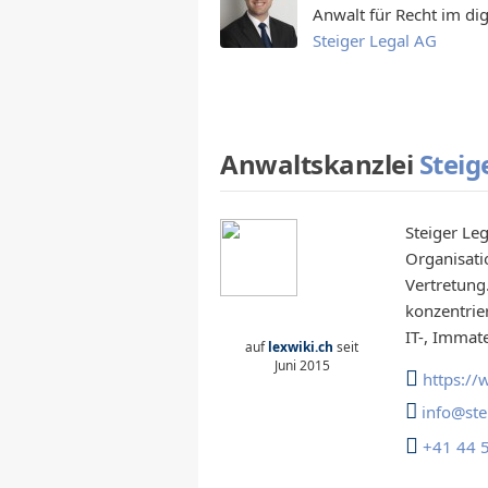
Anwalt für Recht im di
Steiger Legal AG
Anwaltskanzlei
Steig
Steiger Le
Organisati
Vertretung.
konzentrie
IT-, Immat
auf
lexwiki.ch
seit
Juni 2015
https://
info@stei
+41 44 5